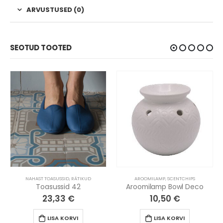
ARVUSTUSED (0)
SEOTUD TOOTED
NAHAST TOASUSSID
,
RÄTIKUD
AROOMILAMP
,
SCENTCHIPS
Toasussid 42
Aroomilamp Bowl Deco
23,33
€
10,50
€
LISA KORVI
LISA KORVI