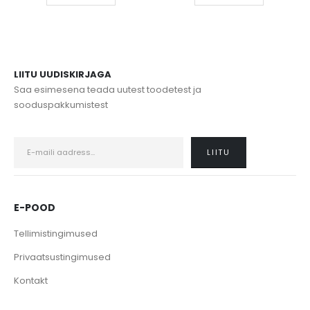
LIITU UUDISKIRJAGA
Saa esimesena teada uutest toodetest ja
sooduspakkumistest
E-POOD
Tellimistingimused
Privaatsustingimused
Kontakt