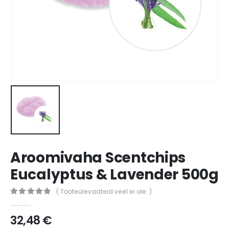
Aroomivaha Scentchips
Eucalyptus & Lavender 500g
( Tooteülevaateid veel ei ole. )
0
out of 5
32,48
€