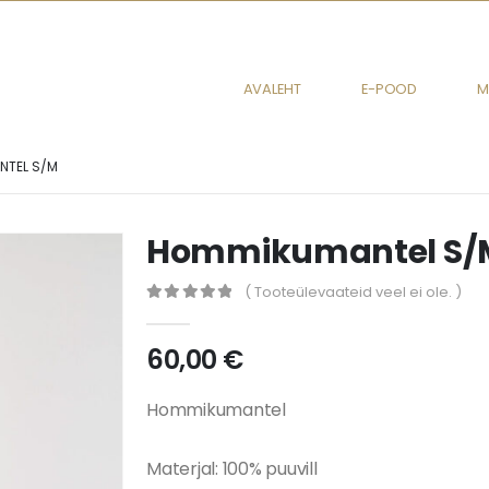
AVALEHT
E-POOD
M
NTEL S/M
Hommikumantel S/
( Tooteülevaateid veel ei ole. )
0
out of 5
60,00
€
Hommikumantel
Materjal: 100% puuvill