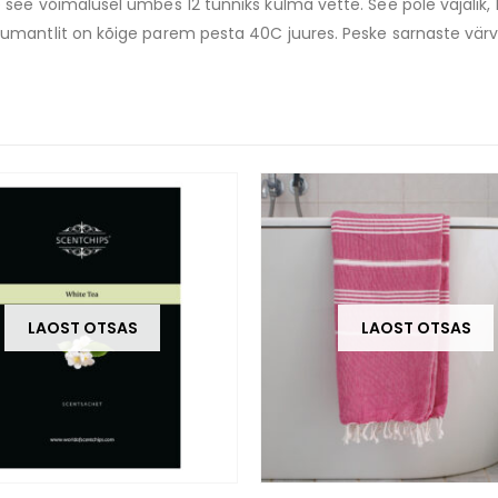
 võimalusel umbes 12 tunniks külma vette. See pole vajalik, 
antlit on kõige parem pesta 40C juures. Peske sarnaste vär
LAOST OTSAS
LAOST OTSAS