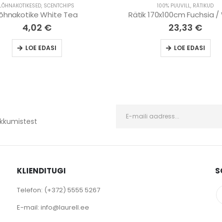
LÕHNAKOTIKESED
,
SCENTCHIPS
100% PUUVILL
,
RÄTIKUD
õhnakotike White Tea
Rätik 170x100cm Fuchsia /
4,02
€
23,33
€
LOE EDASI
LOE EDASI
kkumistest
KLIENDITUGI
S
Telefon:
(+372) 5555 5267
E-mail:
info@laurell.ee