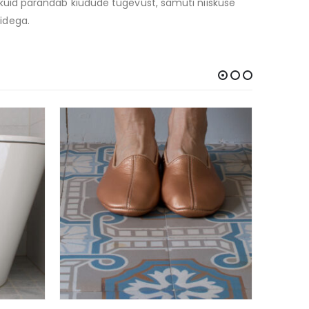
kuid parandab kiudude tugevust, samuti niiskuse
videga.