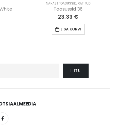
NAHAST TOASUSSID
,
RÄTIKUD
 White
Toasussid 36
23,33
€
LISA KORVI
OTSIAALMEEDIA