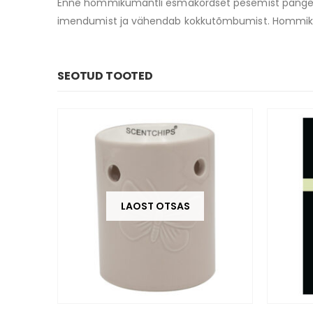
Enne hommikumantli esmakordset pesemist pange see
imendumist ja vähendab kokkutõmbumist. Hommikum
SEOTUD TOOTED
LAOST OTSAS