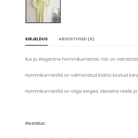
KIRJELDUS
ARVUSTUSED (0)
Ilus ja elegantne hommikumantel, mis on valmistatu
Hommikumantlid on valmistatud käsitsi kootud kan
Hommikumantlid on väga kerged, ideaalne reisile j
Hooldus: