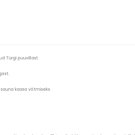
d Türgi puuvillast.
gast.
a sauna kaasa võtmiseks.