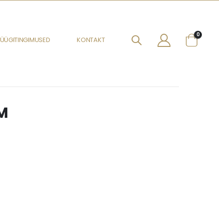
0
ÜÜGITINGIMUSED
KONTAKT
M