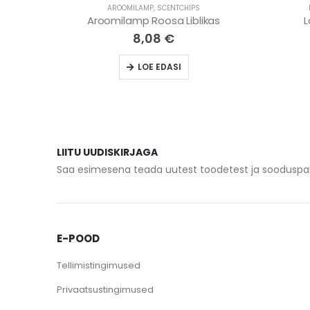
AROOMILAMP
,
SCENTCHIPS
ulapp
Aroomilamp Roosa Liblikas
L
8,08
€
LOE EDASI
LIITU UUDISKIRJAGA
Saa esimesena teada uutest toodetest ja sooduspa
E-POOD
Tellimistingimused
Privaatsustingimused