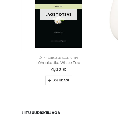
LAOST OTSAS
LÕHNAKOTIKESED
,
SCENTCHIPS
/ White
Lõhnakotike White Tea
4,02
€
LOE EDASI
LIITU UUDISKIRJAGA