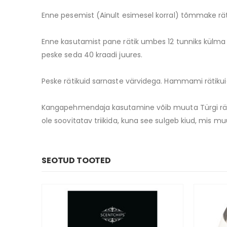
Enne pesemist (Ainult esimesel korral) tõmmake r
Enne kasutamist pane rätik umbes 12 tunniks külma
peske seda 40 kraadi juures.
Peske rätikuid sarnaste värvidega. Hammami rätikuid
Kangapehmendaja kasutamine võib muuta Türgi rätik
ole soovitatav triikida, kuna see sulgeb kiud, mis 
SEOTUD TOOTED