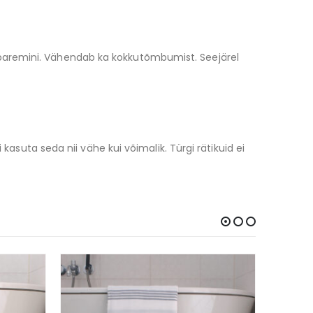
paremini. Vähendab ka kokkutõmbumist. Seejärel
ta seda nii vähe kui võimalik. Türgi rätikuid ei