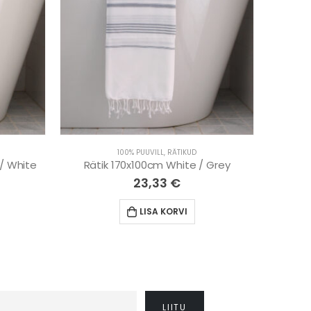
100% PUUVILL
,
RÄTIKUD
 / White
Rätik 170x100cm White / Grey
Rätik 
23,33
€
LISA KORVI