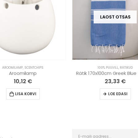
LAOST OTSAS
AROOMILAMP
,
SCENTCHIPS
100% PUUVILL
,
RÄTIKUD
Aroomilamp
Rätik 170x100cm Greek Blue
10,12
€
23,33
€
LISA KORVI
LOE EDASI