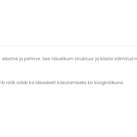
elastne ja pehme. See täiuslikum struktuur ja käsitsi sõlmitud
b rätik sobib ka ideaalselt kasutamiseks ka köögirätikuna.