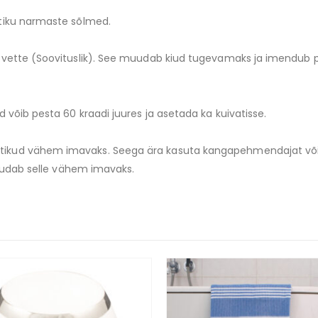
ätiku narmaste sõlmed.
 vette (Soovituslik). See muudab kiud tugevamaks ja imendub 
 võib pesta 60 kraadi juures ja asetada ka kuivatisse.
ud vähem imavaks. Seega ära kasuta kangapehmendajat või kasu
muudab selle vähem imavaks.