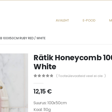
AVALEHT
E-POOD
M
B 100X50CM RUBY RED / WHITE
Rätik Honeycomb 10
White
( Tooteülevaateid veel ei ole. )
0
out of 5
12,15
€
Suurus: 100x50cm
Kaal: 110g