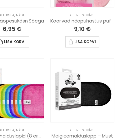
AFTERSPA
,
NÄGU
AFTERSPA
,
NÄGU
Näopesukäsn Söega
Koorivad näopuhastus puffid
6,95
€
9,10
€
LISA KORVI
LISA KORVI
AFTERSPA
,
NÄGU
AFTERSPA
,
NÄGU
Meigieemalduslapid (8 erinevat)
Meigieemalduslapp – Must