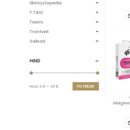
Skincyclopedia
T.TAIO
Teami
Trontveit
Vaibad
HIND
Hind:
0 €
—
20 €
FILTREERI
Meigiee