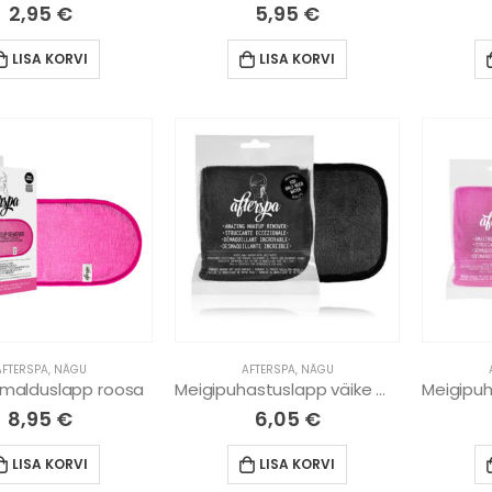
2,95
€
5,95
€
LISA KORVI
LISA KORVI
AFTERSPA
,
NÄGU
AFTERSPA
,
NÄGU
malduslapp roosa
Meigipuhastuslapp väike must
8,95
€
6,05
€
LISA KORVI
LISA KORVI