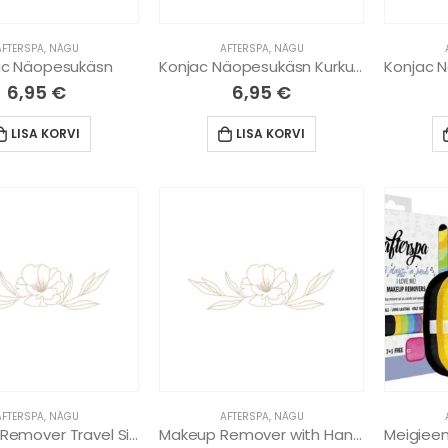
AFTERSPA
,
NÄGU
AFTERSPA
,
NÄGU
ac Näopesukäsn
Konjac Näopesukäsn Kurkumiga
Konjac 
6,95
€
6,95
€
LISA KORVI
LISA KORVI
AFTERSPA
,
NÄGU
AFTERSPA
,
NÄGU
Make Up Remover Travel Size in Pink (Face)
Makeup Remover with Hand Pocket in Pink (Face)