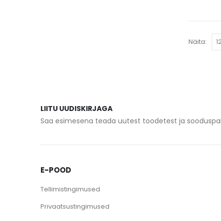
Näita:
LIITU UUDISKIRJAGA
Saa esimesena teada uutest toodetest ja sooduspa
E-POOD
Tellimistingimused
Privaatsustingimused