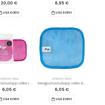
20,00
€
8,95
€
LISA KORVI
LISA KORVI
AFTERSPA
,
NÄGU
AFTERSPA
,
NÄGU
Meigipuhastuslapp väike roosa
Meigipuhastuslapp väike sinine
6,05
€
6,05
€
LISA KORVI
LISA KORVI