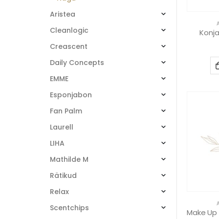
Aristea
Cleanlogic
Konj
Creascent
Daily Concepts
EMME
Esponjabon
Fan Palm
Laurell
LIHA
Mathilde M
Rätikud
Relax
Scentchips